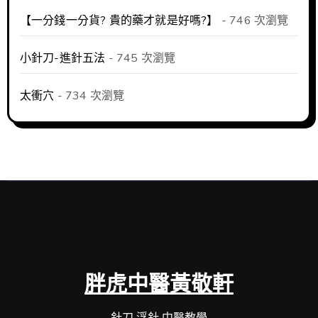
【一分錢一分貨? 貴的藥才就是好嗎?】
- 746 次瀏覽
小針刀-進針五法
- 745 次瀏覽
太衝穴
- 734 次瀏覽
胖虎中醫黃敬軒
針刀 浮針 中醫教學