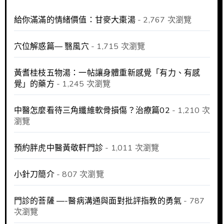
給你滿滿的情緒價值：甘麥大棗湯
- 2,767 次瀏覽
穴位解惑篇— 翳風穴
- 1,715 次瀏覽
黃耆桂枝五物湯：一帖讓身體重新感覺「有力、有感
覺」的藥方
- 1,245 次瀏覽
中醫怎麼看待三角纖維軟骨損傷？治療篇02
- 1,210 次
瀏覽
預約胖虎中醫黃敬軒門診
- 1,011 次瀏覽
小針刀簡介
- 807 次瀏覽
門診的菩薩 —-醫病溝通與面對批評指教的勇氣
- 787
次瀏覽