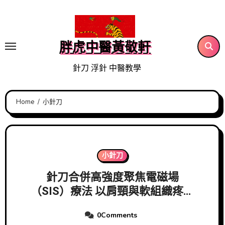
Skip
to
content
胖虎中醫黃敬軒
針刀 浮針 中醫教學
Home
小針刀
小針刀
針刀合併高強度聚焦電磁場
（SIS）療法 以肩頸與軟組織疼痛
為例
0Comments