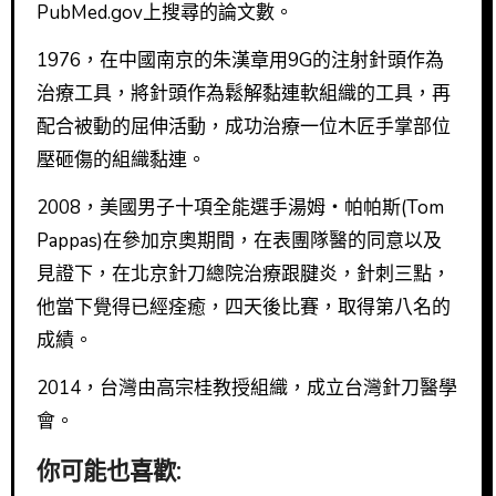
PubMed.gov上搜尋的論文數。
1976，在中國南京的朱漢章用9G的注射針頭作為
治療工具，將針頭作為鬆解黏連軟組織的工具，再
配合被動的屈伸活動，成功治療一位木匠手掌部位
壓砸傷的組織黏連。
2008，美國男子十項全能選手湯姆・帕帕斯(Tom
Pappas)在參加京奧期間，在表團隊醫的同意以及
見證下，在北京針刀總院治療跟腱炎，針刺三點，
他當下覺得已經痊癒，四天後比賽，取得第八名的
成績。
2014，台灣由高宗桂教授組織，成立台灣針刀醫學
會。
你可能也喜歡: