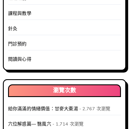
課程與教學
針灸
門診預約
閱讀與心得
瀏覽次數
給你滿滿的情緒價值：甘麥大棗湯
- 2,767 次瀏覽
穴位解惑篇— 翳風穴
- 1,714 次瀏覽