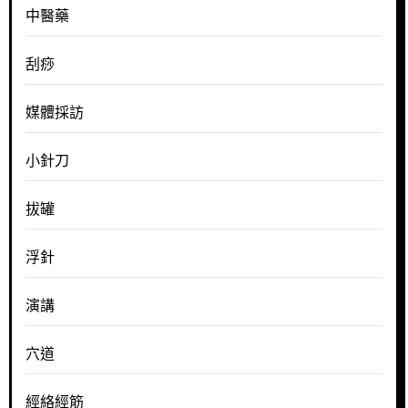
中醫藥
刮痧
媒體採訪
小針刀
拔罐
浮針
演講
穴道
經絡經筋