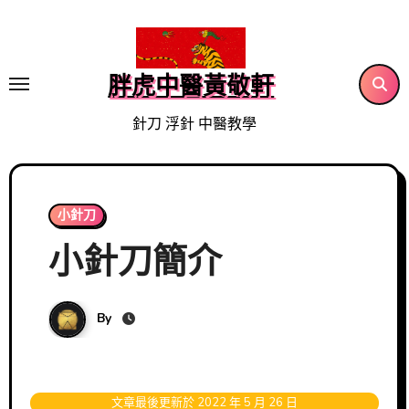
Skip
to
content
胖虎中醫黃敬軒
針刀 浮針 中醫教學
小針刀
小針刀簡介
By
文章最後更新於 2022 年 5 月 26 日