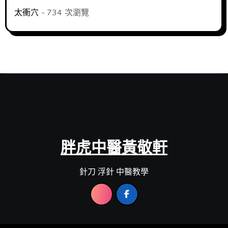
太衝穴
- 734 次瀏覽
胖虎中醫黃敬軒
針刀 浮針 中醫教學