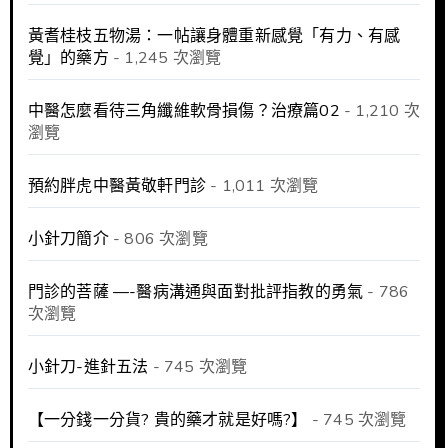
黃耆桂枝五物湯：一帖讓身體重新感覺「有力、有感
覺」的藥方
- 1,245 次瀏覽
中醫怎麼看待三角纖維軟骨損傷？治療篇02
- 1,210 次
瀏覽
預約胖虎中醫黃敬軒門診
- 1,011 次瀏覽
小針刀簡介
- 806 次瀏覽
門診的菩薩 —-醫病溝通與面對批評指教的勇氣
- 786
次瀏覽
小針刀-進針五法
- 745 次瀏覽
【一分錢一分貨? 貴的藥才就是好嗎?】
- 745 次瀏覽