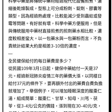
科學中藥是將傳統中藥材經過現代化設備煎煮、濃
縮後乾燥製成，型態上可分成粉劑、錠劑、膠囊等
類型，因為經過熱處理，比較能減少受到蟲蛀或發
霉等問題。有好就有壞，科學中藥方便服用，但是
與傳統服用中藥材直接煎煮的煎劑藥水相比較，濃
度較相差蠻大。以一包藥水與一包藥粉而言，不負
責統計結果大約是相差3-10倍的濃度。
—
全民健保給付的每日藥費是多少？
從民國109年3月1日起，健保中藥給付一天是37
元。經過新冠肺炎疫情三年的藥價大漲，以同樣日
給付37元的條件下，要再額外付出的藥費自費負擔
就增加了。舉個例子，可以增加睡眠深度的酸棗仁
湯，組成簡單：酸棗仁、甘草、知母、川芎、茯
苓，從3-4元/公克的價錢，漲到現在30-40元/克，