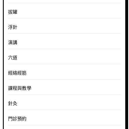
拔罐
浮針
演講
穴道
經絡經筋
課程與教學
針灸
門診預約