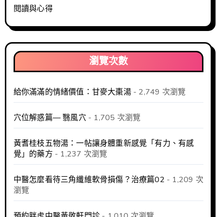
閱讀與心得
瀏覽次數
給你滿滿的情緒價值：甘麥大棗湯
- 2,749 次瀏覽
穴位解惑篇— 翳風穴
- 1,705 次瀏覽
黃耆桂枝五物湯：一帖讓身體重新感覺「有力、有感
覺」的藥方
- 1,237 次瀏覽
中醫怎麼看待三角纖維軟骨損傷？治療篇02
- 1,209 次
瀏覽
預約胖虎中醫黃敬軒門診
- 1,010 次瀏覽