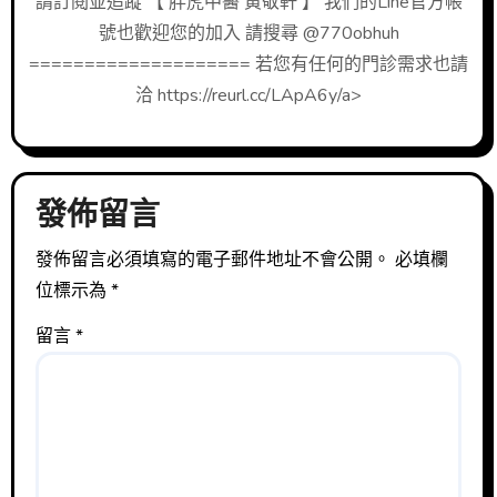
請訂閱並追蹤 【 胖虎中醫 黃敬軒 】 我們的Line官方帳
號也歡迎您的加入 請搜尋 @770obhuh
==================== 若您有任何的門診需求也請
洽 https://reurl.cc/LApA6y/a>
發佈留言
發佈留言必須填寫的電子郵件地址不會公開。
必填欄
位標示為
*
留言
*