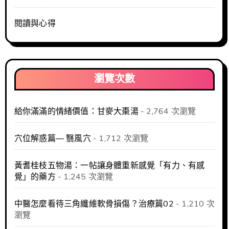
閱讀與心得
瀏覽次數
給你滿滿的情緒價值：甘麥大棗湯
- 2,764 次瀏覽
穴位解惑篇— 翳風穴
- 1,712 次瀏覽
黃耆桂枝五物湯：一帖讓身體重新感覺「有力、有感
覺」的藥方
- 1,245 次瀏覽
中醫怎麼看待三角纖維軟骨損傷？治療篇02
- 1,210 次
瀏覽