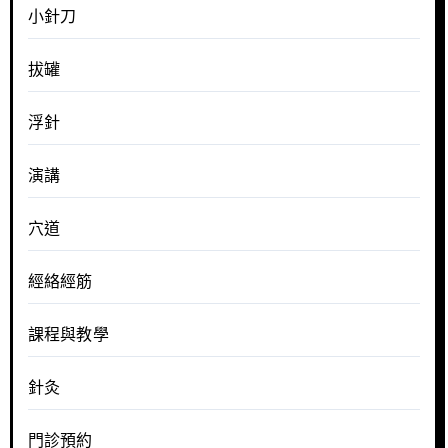
小針刀
拔罐
浮針
演講
穴道
經絡經筋
課程與教學
針灸
門診預約