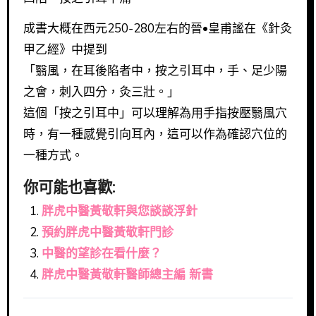
成書大概在西元250-280左右的晉•皇甫謐在《針灸
甲乙經》中提到
「翳風，在耳後陷者中，按之引耳中，手、足少陽
之會，刺入四分，灸三壯。」
這個「按之引耳中」可以理解為用手指按壓翳風穴
時，有一種感覺引向耳內，這可以作為確認穴位的
一種方式。
你可能也喜歡:
胖虎中醫黃敬軒與您談談浮針
預約胖虎中醫黃敬軒門診
中醫的望診在看什麼？
胖虎中醫黃敬軒醫師總主編 新書