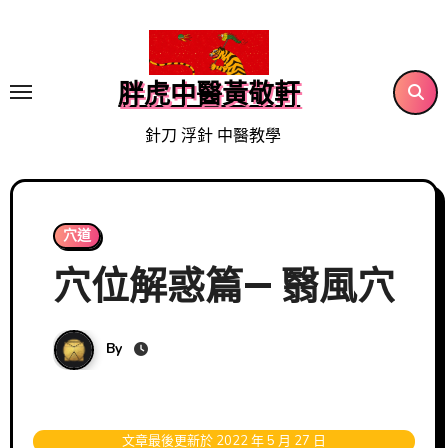
Skip
to
content
胖虎中醫黃敬軒
針刀 浮針 中醫教學
穴道
穴位解惑篇— 翳風穴
By
文章最後更新於 2022 年 5 月 27 日