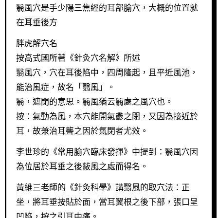
翳風穴是手少陽三焦經的耳部腧穴，大概的位置就
在耳垂後方
胖虎解穴名
按高式國所著《針灸穴名解》所述
翳風穴，穴在耳後陷中，四周隆起，且平近風池，
能治風症，故名「翳風」。
翳，遮閉的意思。翳風猶云翳處之風穴也。
按：氣動為風，本穴能開氣鬱之閉，又因為接近於
耳，故兼治耳聾之因於氣閉者尤效。
李世珍的《常用腧穴臨床發揮》中提到：翳風穴因
為位居於耳垂之後蔽風之處而得名。
黃維三老師的《針灸科學》講翳風的取穴法：正
坐，將耳垂按貼於面，當耳翼根之後下部，張口呈
凹陷，按之引耳中痛。