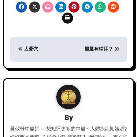
文
太衝穴
翳風有啥用？
章
導
覽
By
黃敬軒中醫師 -- 想知道更多的中醫、人體疾病知識嗎?