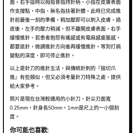
面。右手這時以拇指食指持針柄，小指在皮膚表面
作支撐點，中指、無名指扶著針體。此時已完成進
針前最後一刻的準備，稍加壓即可以刺入皮膚，過
皮後，左手的壓力稍減，但不離開皮膚表面，右手
緩慢進針。若患者抱怨有痛感或有電麻感痠脹感，
都要退針，微調進針方向後再緩慢進針。等到打病
變點的深度，即可停止進針。
以上是針刀的進針五法，與傳統針刺的『揣切爪
進』有些類似，但又必須考量針刀特殊之處，提供
給大家參考。
照片是現在台灣較通用的小針刀，針尖刃面寬
0.25mm，針身長50mm。1mm是尺上的一小個刻
度。
你可能也喜歡: