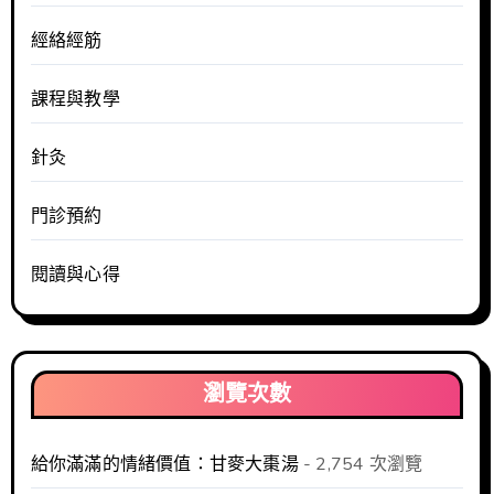
經絡經筋
課程與教學
針灸
門診預約
閱讀與心得
瀏覽次數
給你滿滿的情緒價值：甘麥大棗湯
- 2,754 次瀏覽