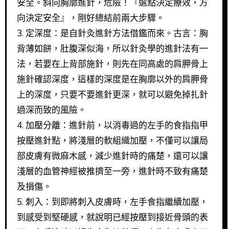
安全。斜向胸廓進針，危險！『選點決定療效，方
向決定安全』，剛好總結前兩大步驟。
3. 定深度：是自針灸進針方法借鑑而來。古言：胸
背薄如餅，肚腹深似海，所以針灸學的進針法有一
法，若要在上背部施針，則先在同高處的肩胛骨上
施針確認深度，這樣的深度是在胸廓以外的肩胛骨
上的深度，只要不要進針更深，就可以避免掉扎針
過深而致的風險。
4. 加壓分離：進針前，以消毒過的左手的食指指甲
按壓進針點，將淺層的軟組織加壓，不僅可以讓局
部皮膚有微麻木感，減少進針時的痛楚，還可以讓
淺層的血管神經被推擠至一旁，進針時不致有痛楚
及損傷。
5. 刺入：到即將刺入皮膚時，左手食指繼續加壓，
到感受到堅硬感，就說明已經按壓到接近骨頭的表