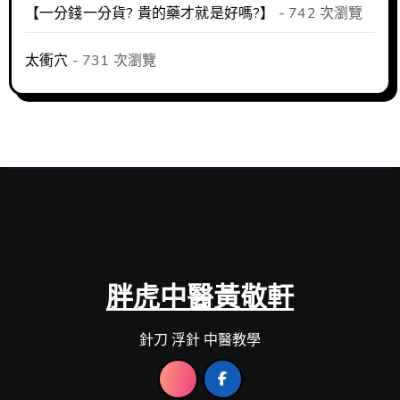
【一分錢一分貨? 貴的藥才就是好嗎?】
- 742 次瀏覽
太衝穴
- 731 次瀏覽
胖虎中醫黃敬軒
針刀 浮針 中醫教學