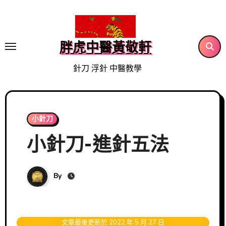
Skip
to
content
胖虎中醫黃敬軒
針刀 浮針 中醫教學
小針刀
小針刀-進針五法
By
文章最後更新於 2022 年 5 月 27 日