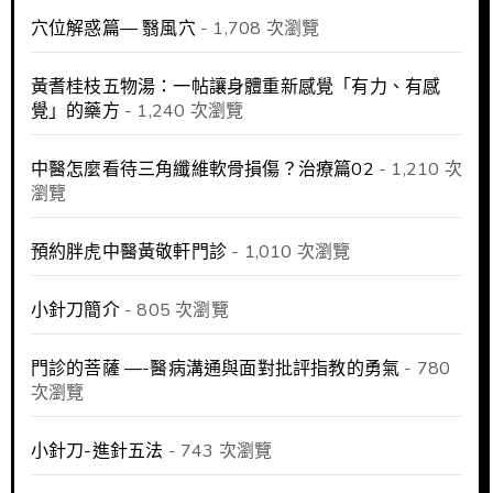
穴位解惑篇— 翳風穴
- 1,708 次瀏覽
黃耆桂枝五物湯：一帖讓身體重新感覺「有力、有感
覺」的藥方
- 1,240 次瀏覽
中醫怎麼看待三角纖維軟骨損傷？治療篇02
- 1,210 次
瀏覽
預約胖虎中醫黃敬軒門診
- 1,010 次瀏覽
小針刀簡介
- 805 次瀏覽
門診的菩薩 —-醫病溝通與面對批評指教的勇氣
- 780
次瀏覽
小針刀-進針五法
- 743 次瀏覽