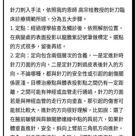
針刀刺入手法，依照我的恩師 高宗桂教授的針刀臨
床診療規範所述，分為五大步驟。
1. 定點：經過理學檢查及觸診後，依照解剖位置，
在病變處的表面投影以龍膽紫記號筆做標定。選點
的方式很多，留後再述。
2. 定向：定向包含兩個層次的含義，一是定進針時
針刀刃面的方向，二是定針刀刺過皮表後針入的方
向。不論哪種，都與針刀的安全性或引起的創傷關
係匪淺。目標治療點與體表投影點之間仍有一定距
離，之間可能有神經或血管走行通過，針刀的刃面
若是與神經血管的走行方向垂直，那引起的傷害可
能就比較大。進針的方向很好理解，比如說：選了
在腋前皺襞與肩鎖關節連線中點的肩前穴，如果針
體垂直進針，安全。斜向上臂前三角肌方向進針，