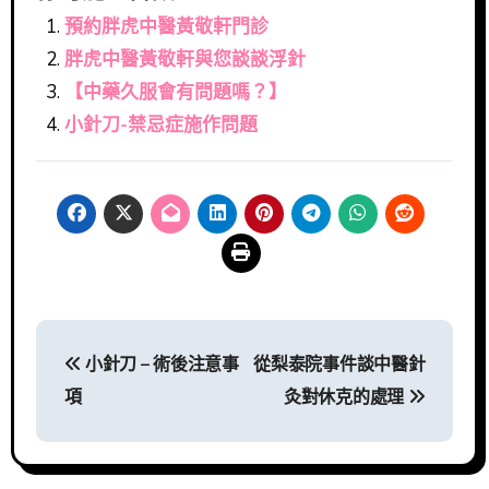
預約胖虎中醫黃敬軒門診
胖虎中醫黃敬軒與您談談浮針
【中藥久服會有問題嗎？】
小針刀-禁忌症施作問題
文
小針刀 – 術後注意事
從梨泰院事件談中醫針
章
項
灸對休克的處理
導
覽